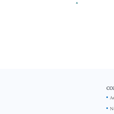
CO
A
N